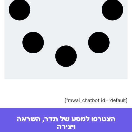
[mwai_chatbot id="default"]
הצטרפו למסע של תדר, השראה
ויצירה