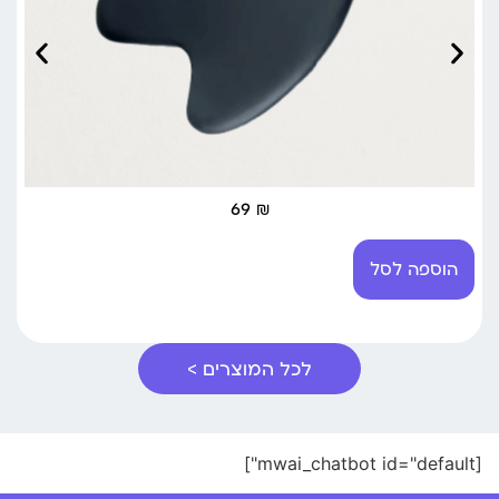
69
₪
הוספה לסל
לכל המוצרים >
[mwai_chatbot id="default"]