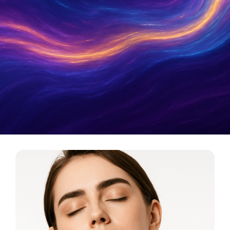
Metamatica Boutique
כלי תדר לריפוי, אסתטיקה ואיזון אנרגטי. המסע מהרוח
אל החומר מתחיל כאן.
לכניסה לבוטיק