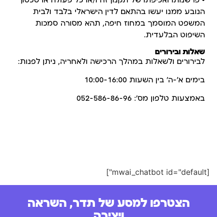
• פרשנותו ואכיפתו של תקנון זה ו/או כל פעולה או סכסוך
הנובע ממנו יעשו בהתאם לדין הישראלי בלבד ולבית
המשפט המוסמך במחוז חיפה, תהא מסורה סמכות
השיפוט הבלעדית.
שאלות ובירורים
לבירורים ולשאלות במהלך הרכישה ולאחריה, ניתן לפנות:
בימים א’-ה’ בין השעות 10:00-16:00
באמצעות טלפון מס’:
052-586-86-96
[mwai_chatbot id="default"]
הצטרפו למסע של תדר, השראה
ויצירה