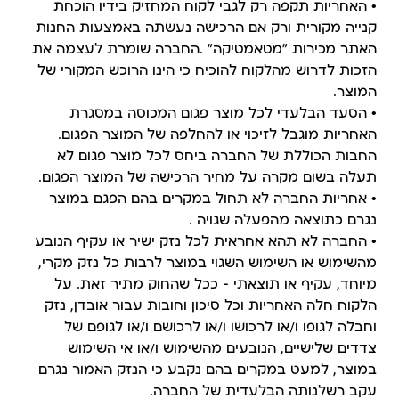
• האחריות תקפה רק לגבי לקוח המחזיק בידיו הוכחת
קנייה מקורית ורק אם הרכישה נעשתה באמצעות החנות
האתר מכירות "מטאמטיקה" .החברה שומרת לעצמה את
הזכות לדרוש מהלקוח להוכיח כי הינו הרוכש המקורי של
המוצר.
• הסעד הבלעדי לכל מוצר פגום המכוסה במסגרת
האחריות מוגבל לזיכוי או להחלפה של המוצר הפגום.
החבות הכוללת של החברה ביחס לכל מוצר פגום לא
תעלה בשום מקרה על מחיר הרכישה של המוצר הפגום.
• אחריות החברה לא תחול במקרים בהם הפגם במוצר
נגרם כתוצאה מהפעלה שגויה .
• החברה לא תהא אחראית לכל נזק ישיר או עקיף הנובע
מהשימוש או השימוש השגוי במוצר לרבות כל נזק מקרי,
מיוחד, עקיף או תוצאתי – ככל שהחוק מתיר זאת. על
הלקוח חלה האחריות וכל סיכון וחובות עבור אובדן, נזק
וחבלה לגופו ו/או לרכושו ו/או לרכושם ו/או לגופם של
צדדים שלישיים, הנובעים מהשימוש ו/או אי השימוש
במוצר, למעט במקרים בהם נקבע כי הנזק האמור נגרם
עקב רשלנותה הבלעדית של החברה.