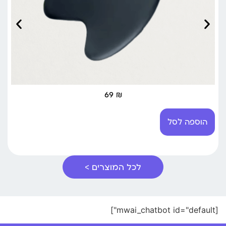
69
₪
הוספה לסל
לכל המוצרים >
[mwai_chatbot id="default"]