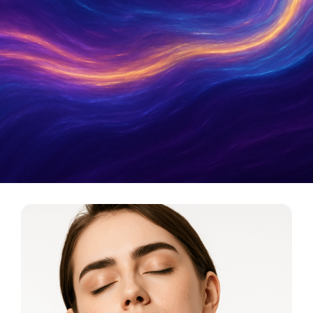
Metamatica Boutique
כלי תדר לריפוי, אסתטיקה ואיזון אנרגטי. המסע מהרוח
אל החומר מתחיל כאן.
לכניסה לבוטיק