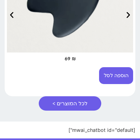
69
₪
הוספה לסל
לכל המוצרים >
[mwai_chatbot id="default"]