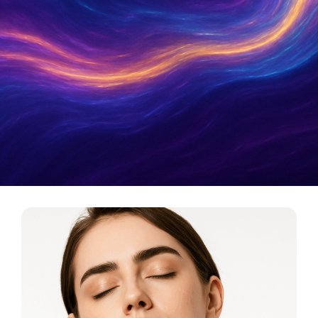
Metamatica Boutique
כלי תדר לריפוי, אסתטיקה ואיזון אנרגטי. המסע מהרוח
אל החומר מתחיל כאן.
לכניסה לבוטיק