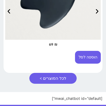
69
₪
הוספה לסל
לכל המוצרים >
[mwai_chatbot id="default"]