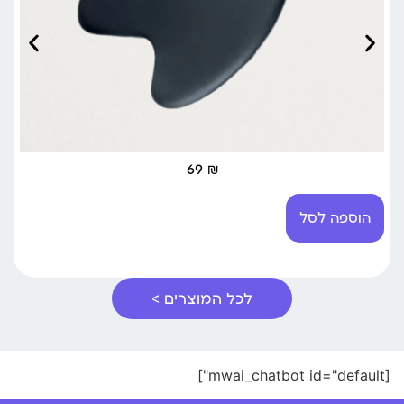
69
₪
הוספה לסל
לכל המוצרים >
[mwai_chatbot id="default"]