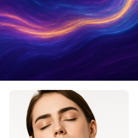
Metamatica Boutique
כלי תדר לריפוי, אסתטיקה ואיזון אנרגטי. המסע מהרוח
אל החומר מתחיל כאן.
לכניסה לבוטיק