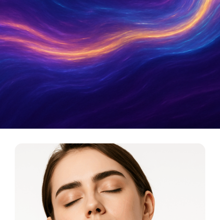
Metamatica Boutique
כלי תדר לריפוי, אסתטיקה ואיזון אנרגטי. המסע מהרוח
אל החומר מתחיל כאן.
לכניסה לבוטיק