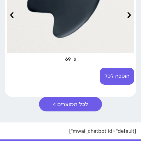
69
₪
הוספה לסל
לכל המוצרים >
[mwai_chatbot id="default"]