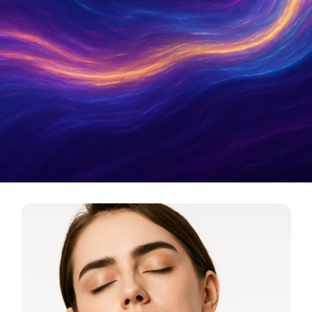
Metamatica Boutique
כלי תדר לריפוי, אסתטיקה ואיזון אנרגטי. המסע מהרוח
אל החומר מתחיל כאן.
לכניסה לבוטיק