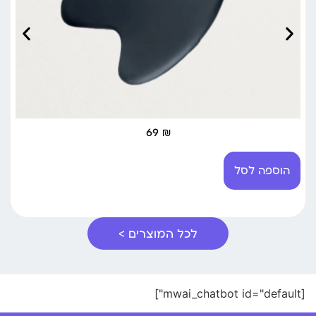
69
₪
הוספה לסל
לכל המוצרים >
[mwai_chatbot id="default"]