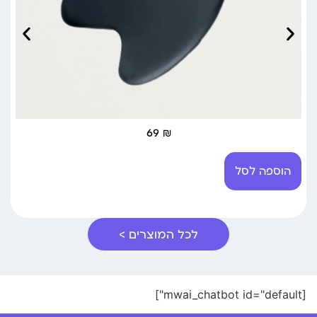
69
₪
הוספה לסל
לכל המוצרים >
[mwai_chatbot id="default"]