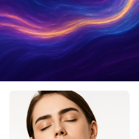
Metamatica Boutique
כלי תדר לריפוי, אסתטיקה ואיזון אנרגטי. המסע מהרוח
אל החומר מתחיל כאן.
לכניסה לבוטיק