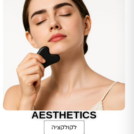
a Boutique
כלי תדר לריפוי, אסתטיקה ואיז
מתחי
לכניס
AESTHETICS
לקולקציה