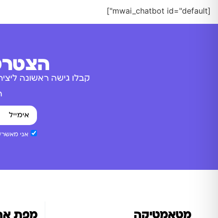
[mwai_chatbot id="default"]
הצטרפו
קבלו גישה ראשונה ליציר
ה
אני מאשר/ת
מטאמטיקה
מפת את