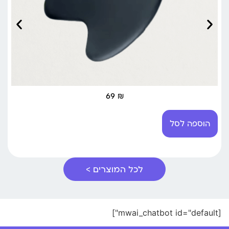
69
₪
הוספה לסל
לכל המוצרים >
[mwai_chatbot id="default"]