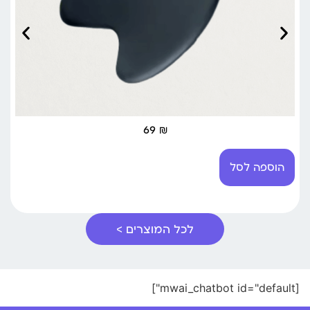
69
₪
הוספה לסל
לכל המוצרים >
[mwai_chatbot id="default"]