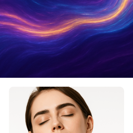
Metamatica Boutique
כלי תדר לריפוי, אסתטיקה ואיזון אנרגטי. המסע מהרוח
אל החומר מתחיל כאן.
לכניסה לבוטיק