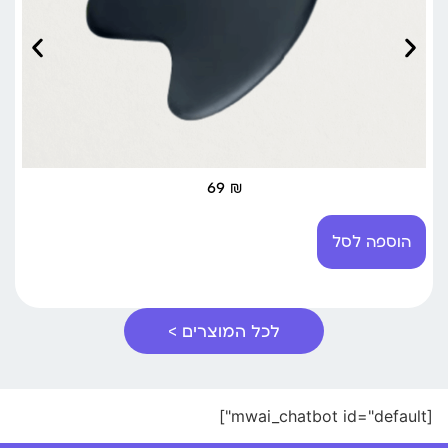
69
₪
הוספה לסל
לכל המוצרים >
[mwai_chatbot id="default"]