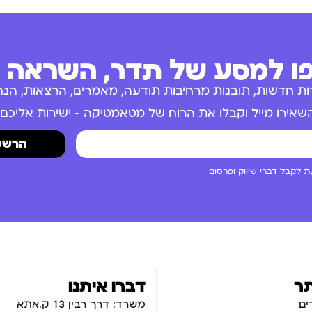
 למסע של תדר, השראה ו
ות חדשות, תובנות מרחיבות תודעה, מאמרים, הרצאות, הנחו
שאירו מייל וקבלו את הרוח של מטאמטיקה – ישירות אליכם.
הרשמ
 לקבל דברי שיווק ופרסום
ר
דברו איתנו
ים
משרד: דרך רבין 13 ק.אתא