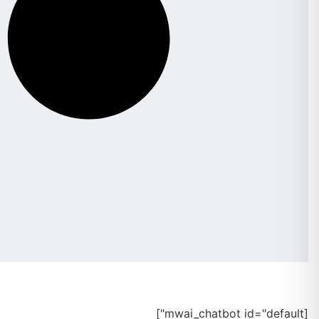
[mwai_chatbot id="default"]