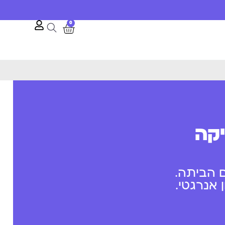
0
יקה
 הביתה.
אנרגטי.