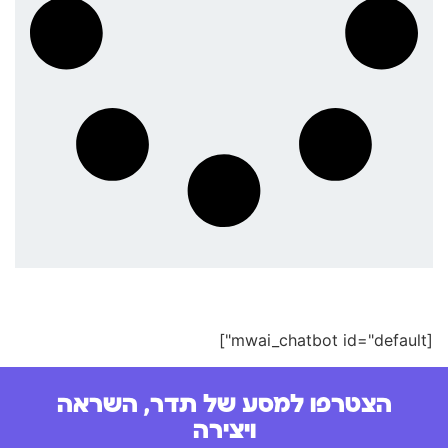
[mwai_chatbot id="default"]
הצטרפו למסע של תדר, השראה
ויצירה