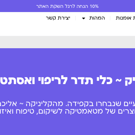
 אומנות
המהות
יצירת קשר
ק ~ כלי תדר לריפוי ואסתט
יים שנבחרו בקפידה. מהקליניקה ~ אליכם
ים של מטאמטיקה לשיקום, טיפוח ואיזון 