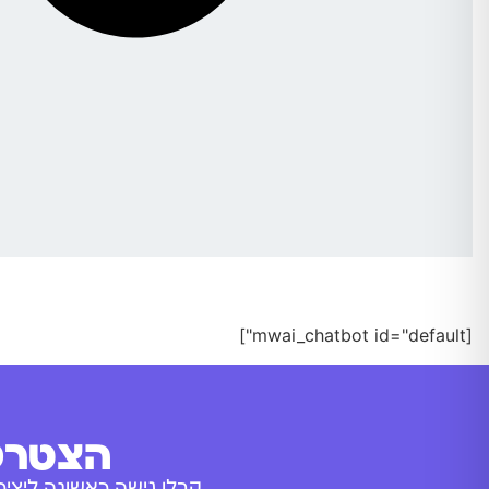
[mwai_chatbot id="default"]
הצטרפו
קבלו גישה ראשונה ליציר