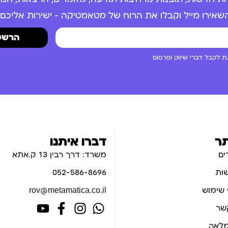
שאירו מייל וקבלו את הרוח של מטאמטיקה – ישירות אליכם.
הרשמ
 לקבל דברי שיווק ופרסום
ר
דברו איתנו
ים
משרד: דרך רבין 13 ק.אתא
ות
052-586-8696
 שימוש
rov@metamatica.co.il
קשר
לאה