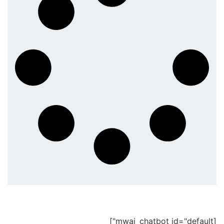
[mwai_chatbot id="default"]