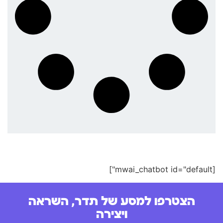
[mwai_chatbot id="default"]
הצטרפו למסע של תדר, השראה
ויצירה