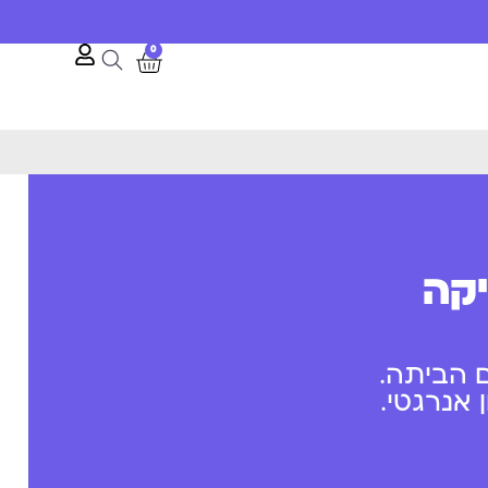
0
יקה
 הביתה.
אנרגטי.