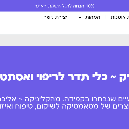
10% הנחה לרגל השקת האתר
 אומנות
המהות
יצירת קשר
ק ~ כלי תדר לריפוי ואסתט
יים שנבחרו בקפידה. מהקליניקה ~ אליכם
ים של מטאמטיקה לשיקום, טיפוח ואיזון 