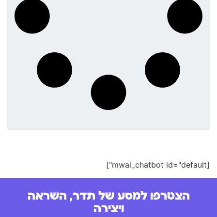
[mwai_chatbot id="default"]
הצטרפו למסע של תדר, השראה
ויצירה