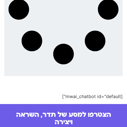
[mwai_chatbot id="default"]
הצטרפו למסע של תדר, השראה
ויצירה