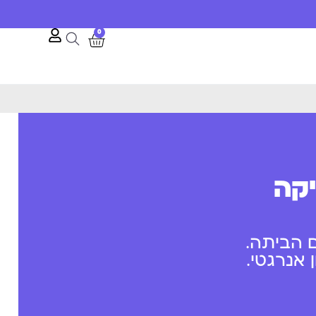
0
יקה
 הביתה.
אנרגטי.