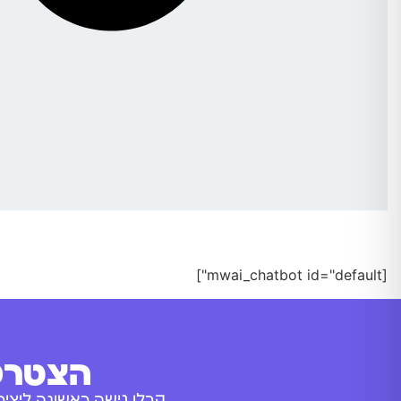
[mwai_chatbot id="default"]
הצטרפו
קבלו גישה ראשונה ליציר