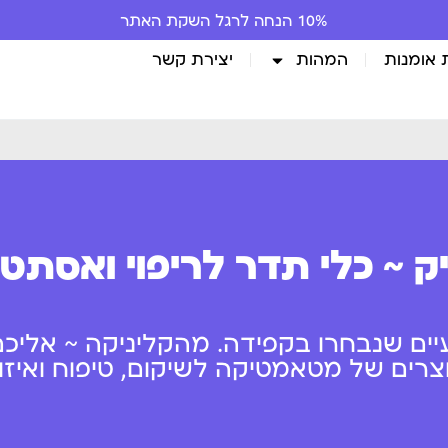
10% הנחה לרגל השקת האתר
 אומנות
המהות
יצירת קשר
ק ~ כלי תדר לריפוי ואסתט
יים שנבחרו בקפידה. מהקליניקה ~ אליכם
ים של מטאמטיקה לשיקום, טיפוח ואיזון 