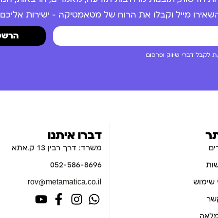
שאירו מייל וקבלו את הרוח של מטאמטיקה – ישירות אליכם.
הרשמ
 לקבל דברי שיווק ופרסום
ר
דברו איתנו
ים
משרד: דרך רבין 13 ק.אתא
ות
052-586-8696
 שימוש
rov@metamatica.co.il
קשר
לאה