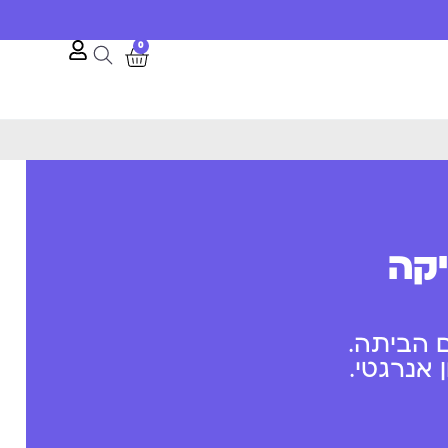
0
יקה
 הביתה.
אנרגטי.