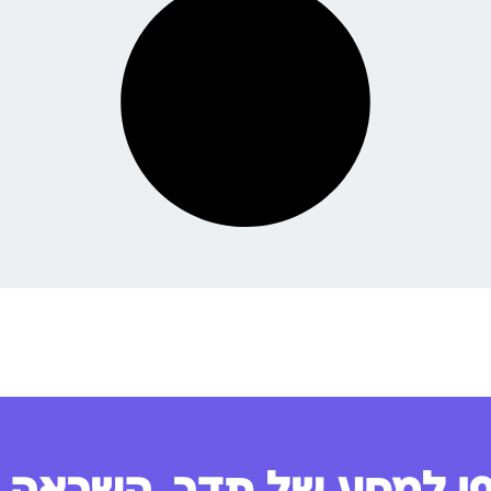
 למסע של תדר, השראה ו