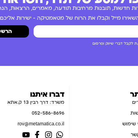
ות חדשות, תובנות מרחיבות תודעה, מאמרים, הרצאות, הנחו
שאירו מייל וקבלו את הרוח של מטאמטיקה – ישירות אליכם.
הרשמ
 לקבל דברי שיווק ופרסום
ר
דברו איתנו
ים
משרד: דרך רבין 13 ק.אתא
ות
052-586-8696
 שימוש
rov@metamatica.co.il
קשר