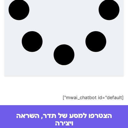
[mwai_chatbot id="default"]
הצטרפו למסע של תדר, השראה
ויצירה