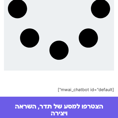
[mwai_chatbot id="default"]
הצטרפו למסע של תדר, השראה
ויצירה