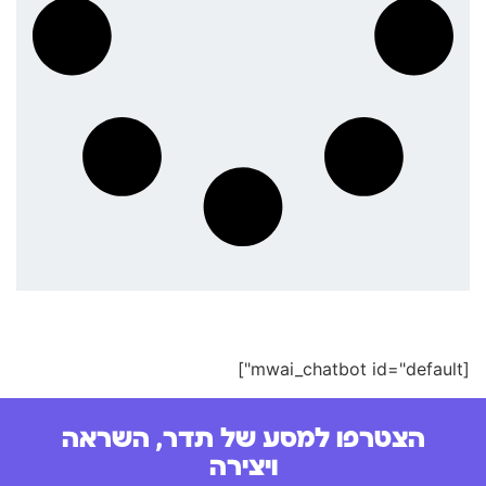
[mwai_chatbot id="default"]
הצטרפו למסע של תדר, השראה
ויצירה