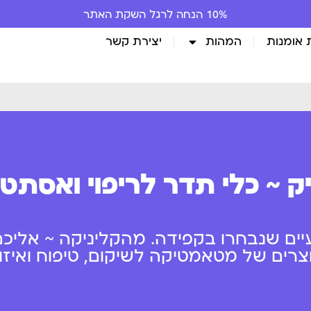
10% הנחה לרגל השקת האתר
 אומנות
המהות
יצירת קשר
ק ~ כלי תדר לריפוי ואסתט
יים שנבחרו בקפידה. מהקליניקה ~ אליכם
ים של מטאמטיקה לשיקום, טיפוח ואיזון 