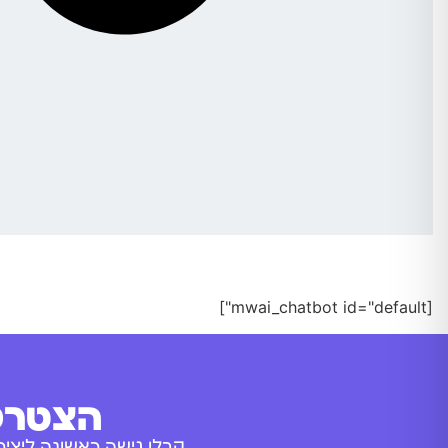
[mwai_chatbot id="default"]
הצטרפו
קבלו גישה ראשונה ליציר