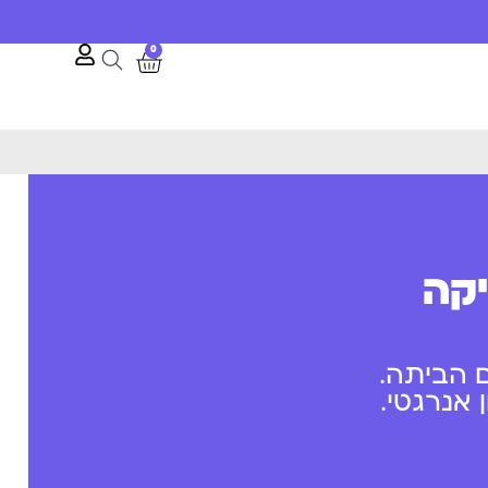
0
יקה
 הביתה.
אנרגטי.