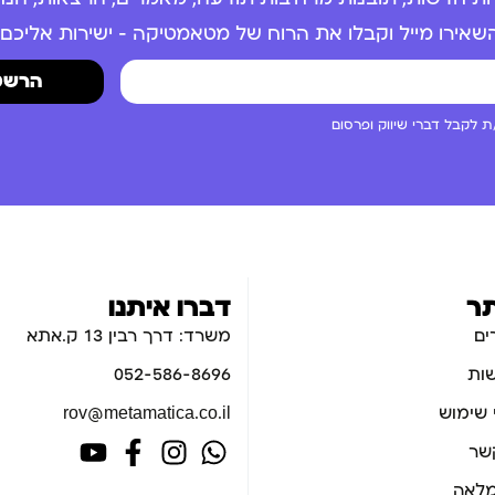
שאירו מייל וקבלו את הרוח של מטאמטיקה – ישירות אליכם.
הרשמ
 לקבל דברי שיווק ופרסום
ר
דברו איתנו
ים
משרד: דרך רבין 13 ק.אתא
ות
052-586-8696
 שימוש
rov@metamatica.co.il
קשר
לאה