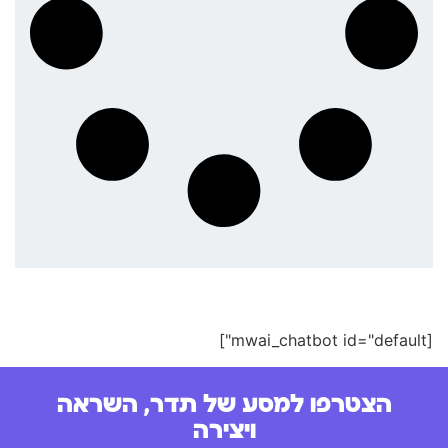
[mwai_chatbot id="default"]
הצטרפו למסע של תדר, השראה
ויצירה