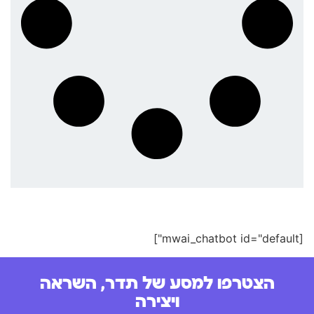
[mwai_chatbot id="default"]
הצטרפו למסע של תדר, השראה
ויצירה