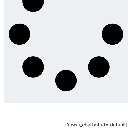
[mwai_chatbot id="default"]