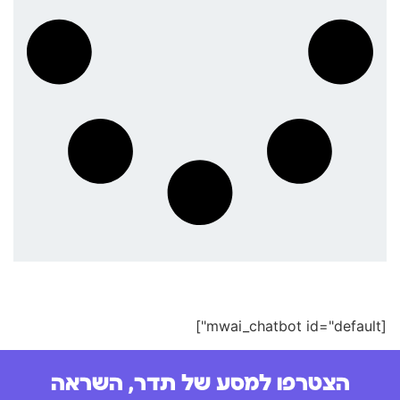
[mwai_chatbot id="default"]
הצטרפו למסע של תדר, השראה