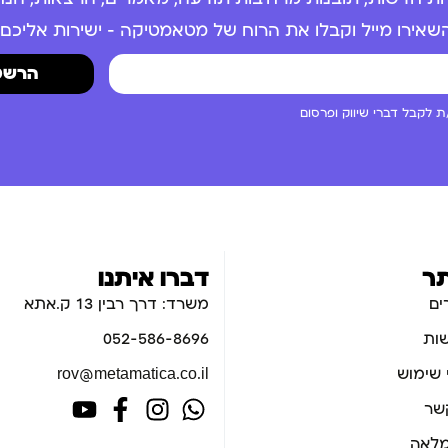
שאירו מייל וקבלו את הרוח של מטאמטיקה – ישירות אליכם.
הרשמ
 לקבל דברי שיווק ופרסום
ר
דברו איתנו
ים
משרד: דרך רבין 13 ק.אתא
ות
052-586-8696
 שימוש
rov@metamatica.co.il
קשר
לאה