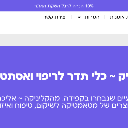
10% הנחה לרגל השקת האתר
 אומנות
המהות
יצירת קשר
ק ~ כלי תדר לריפוי ואסתט
יים שנבחרו בקפידה. מהקליניקה ~ אליכם
ים של מטאמטיקה לשיקום, טיפוח ואיזון 