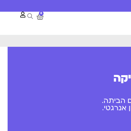
0
יקה
 הביתה.
אנרגטי.