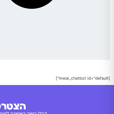
[mwai_chatbot id="default"]
הצטרפו
קבלו גישה ראשונה ליציר