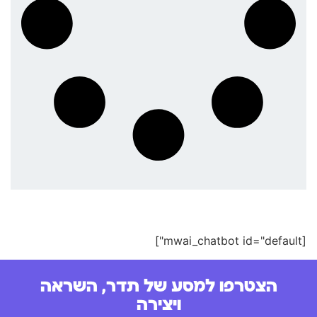
[mwai_chatbot id="default"]
הצטרפו למסע של תדר, השראה
ויצירה