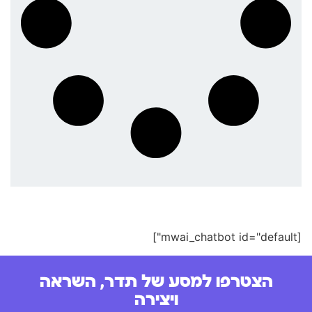
[mwai_chatbot id="default"]
הצטרפו למסע של תדר, השראה
ויצירה