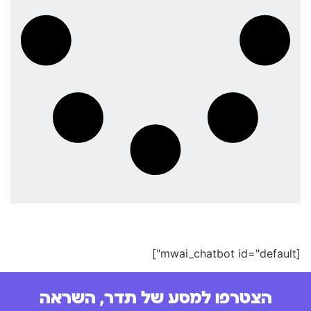
[mwai_chatbot id="default"]
הצטרפו למסע של תדר, השראה