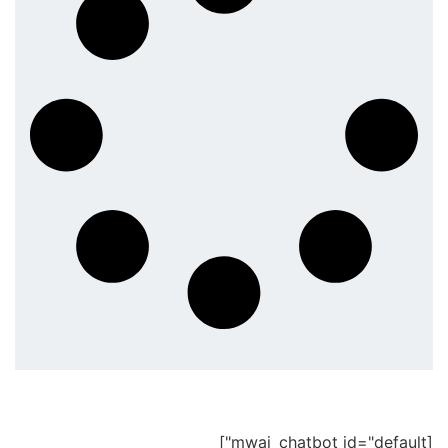
[mwai_chatbot id="default"]