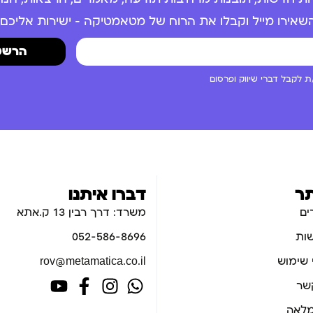
שאירו מייל וקבלו את הרוח של מטאמטיקה – ישירות אליכם.
הרשמ
 לקבל דברי שיווק ופרסום
ר
דברו איתנו
ים
משרד: דרך רבין 13 ק.אתא
ות
052-586-8696
 שימוש
rov@metamatica.co.il
קשר
לאה