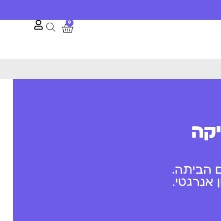
0
יקה
 הביתה.
אנרגטי.