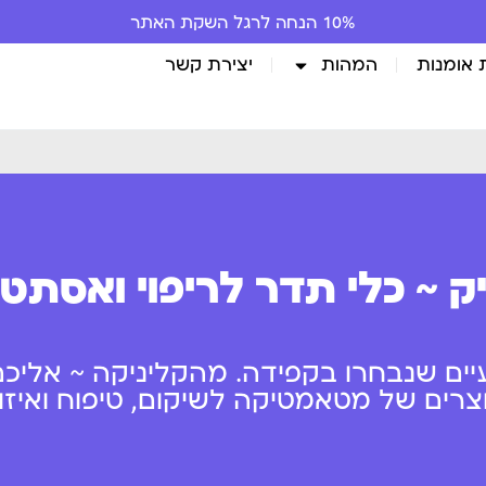
10% הנחה לרגל השקת האתר
 אומנות
המהות
יצירת קשר
ק ~ כלי תדר לריפוי ואסתט
יים שנבחרו בקפידה. מהקליניקה ~ אליכם
ים של מטאמטיקה לשיקום, טיפוח ואיזון 