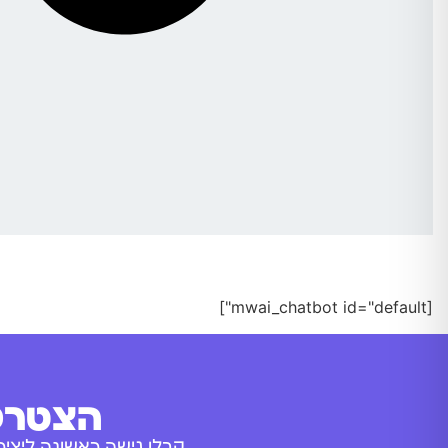
[mwai_chatbot id="default"]
הצטרפו
קבלו גישה ראשונה ליציר