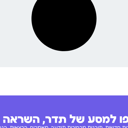
 למסע של תדר, השראה ו
ות חדשות, תובנות מרחיבות תודעה, מאמרים, הרצאות, הנחו