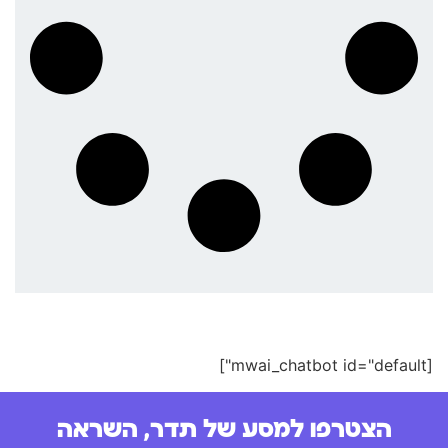
[mwai_chatbot id="default"]
הצטרפו למסע של תדר, השראה