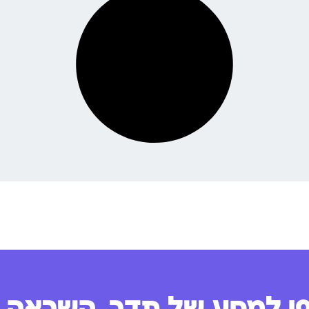
 למסע של תדר, השראה ו