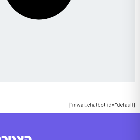
[mwai_chatbot id="default"]
הצטרפו