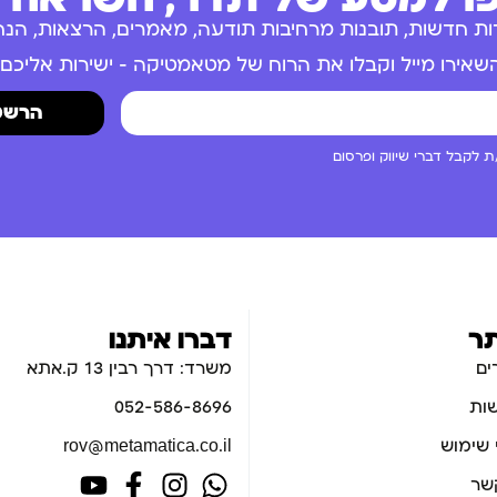
ות חדשות, תובנות מרחיבות תודעה, מאמרים, הרצאות, הנחו
שאירו מייל וקבלו את הרוח של מטאמטיקה – ישירות אליכם.
הרשמ
 לקבל דברי שיווק ופרסום
ר
דברו איתנו
ים
משרד: דרך רבין 13 ק.אתא
ות
052-586-8696
 שימוש
rov@metamatica.co.il
קשר