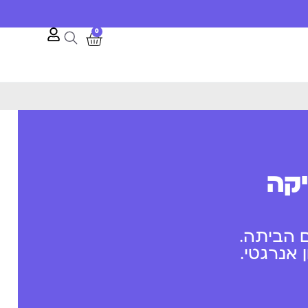
0
יקה
 הביתה.
אנרגטי.