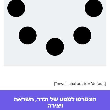
[mwai_chatbot id="default"]
הצטרפו למסע של תדר, השראה
ויצירה