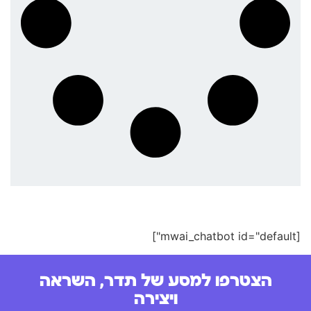
[mwai_chatbot id="default"]
הצטרפו למסע של תדר, השראה
ויצירה