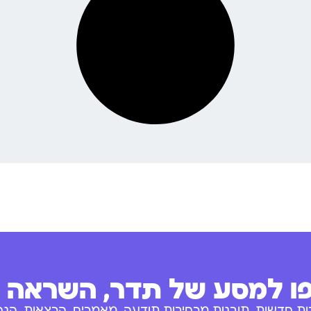
 למסע של תדר, השראה ו
ות חדשות, תובנות מרחיבות תודעה, מאמרים, הרצאות, הנחו