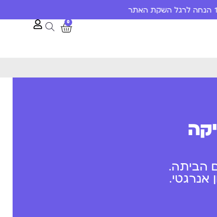
0
יקה
 הביתה.
אנרגטי.