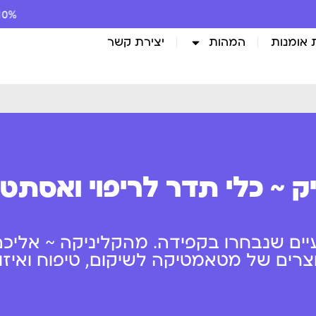
10% הנחה לרגל השקת האתר
 אומנות
המהות
יצירת קשר
ק ~ כלי תדר לריפוי ואסתט
יים שנבחרו בקפידה. מהקליניקה ~ אליכם
ים של מטאמטיקה לשיקום, טיפוח ואיזון 