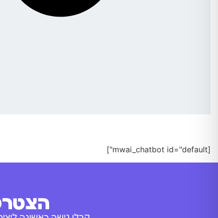
[mwai_chatbot id="default"]
הצטרפו
קבלו גישה ראשונה ליציר