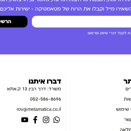
שאירו מייל וקבלו את הרוח של מטאמטיקה – ישירות אליכם.
הרשמ
 לקבל דברי שיווק ופרסום
ר
דברו איתנו
ים
משרד: דרך רבין 13 ק.אתא
ות
052-586-8696
 שימוש
rov@metamatica.co.il
קשר
לאה