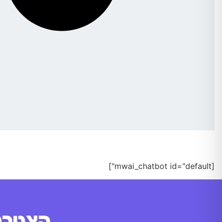
[mwai_chatbot id="default"]
הצטרפו