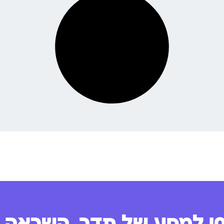
 למסע של תדר, השראה ו