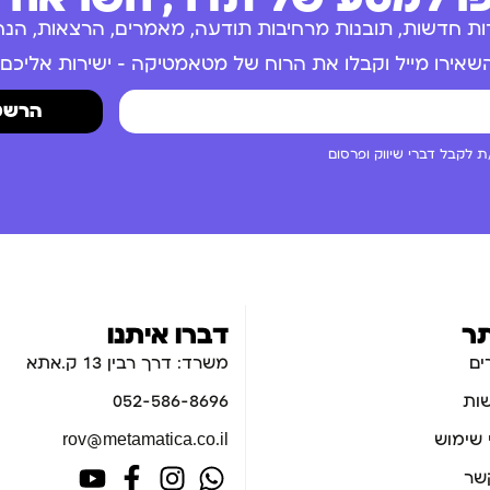
ות חדשות, תובנות מרחיבות תודעה, מאמרים, הרצאות, הנחו
שאירו מייל וקבלו את הרוח של מטאמטיקה – ישירות אליכם.
הרשמ
 לקבל דברי שיווק ופרסום
ר
דברו איתנו
ים
משרד: דרך רבין 13 ק.אתא
ות
052-586-8696
 שימוש
rov@metamatica.co.il
קשר