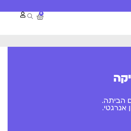
0
יקה
 הביתה.
אנרגטי.