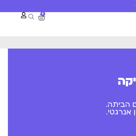
0
יקה
 הביתה.
אנרגטי.