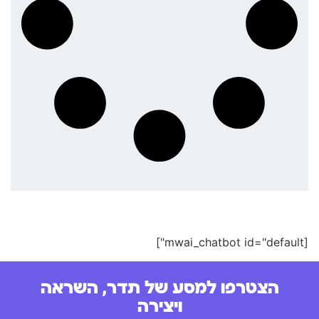
[mwai_chatbot id="default"]
הצטרפו למסע של תדר, השראה
ויצירה