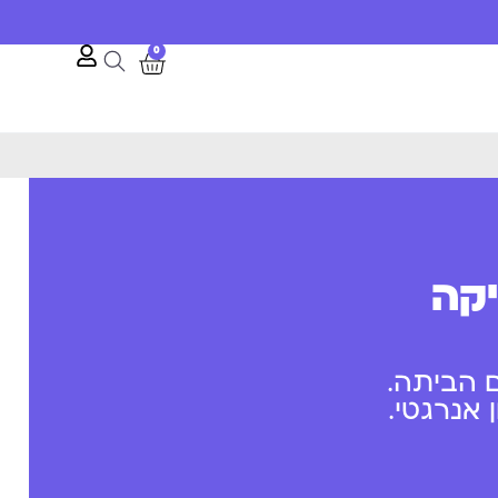
0
יקה
 הביתה.
אנרגטי.