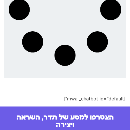
[mwai_chatbot id="default"]
הצטרפו למסע של תדר, השראה
ויצירה