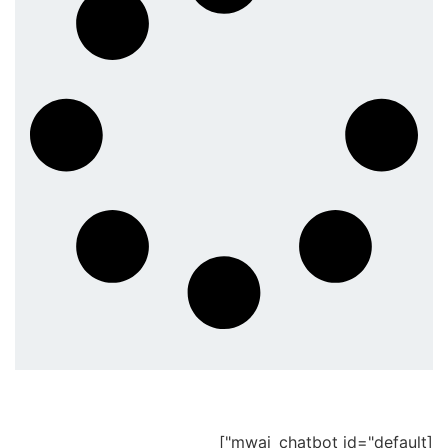
[mwai_chatbot id="default"]