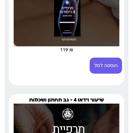
119
₪
הוספה לסל
שיעור וידאו 4 – גב תחתון ושכמות