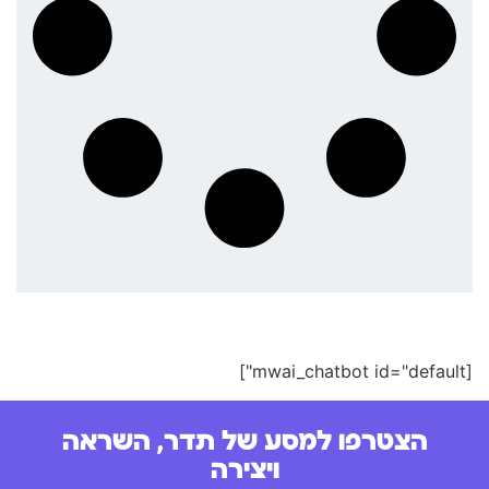
[mwai_chatbot id="default"]
הצטרפו למסע של תדר, השראה
ויצירה